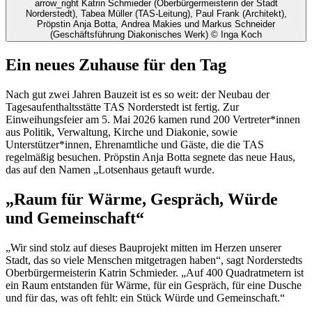
arrow_right
Katrin Schmieder (Oberbürgermeisterin der Stadt
Norderstedt), Tabea Müller (TAS-Leitung), Paul Frank (Architekt),
Pröpstin Anja Botta, Andrea Makies und Markus Schneider
(Geschäftsführung Diakonisches Werk)
© Inga Koch
Ein neues Zuhause für den Tag
Nach gut zwei Jahren Bauzeit ist es so weit: der Neubau der
Tagesaufenthaltsstätte TAS Norderstedt ist fertig. Zur
Einweihungsfeier am 5. Mai 2026 kamen rund 200 Vertreter*innen
aus Politik, Verwaltung, Kirche und Diakonie, sowie
Unterstützer*innen, Ehrenamtliche und Gäste, die die TAS
regelmäßig besuchen. Pröpstin Anja Botta segnete das neue Haus,
das auf den Namen „Lotsenhaus getauft wurde.
„Raum für Wärme, Gespräch, Würde
und Gemeinschaft“
„Wir sind stolz auf dieses Bauprojekt mitten im Herzen unserer
Stadt, das so viele Menschen mitgetragen haben“, sagt Norderstedts
Oberbürgermeisterin Katrin Schmieder. „Auf 400 Quadratmetern ist
ein Raum entstanden für Wärme, für ein Gespräch, für eine Dusche
und für das, was oft fehlt: ein Stück Würde und Gemeinschaft.“