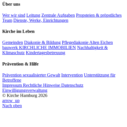
Über uns
Wer wir sind
Leitung
Zentrale Aufgaben
Propsteien & pröpstliches
Team
Dienste, Werke, Einrichtungen
Kirche im Leben
Gemeinden
Diakonie & Bildung
Pflegediakonie Alten Eichen
bauwerk KIRCHLICHE IMMOBILIEN
Nachhaltigkeit &
Klimaschutz
Kindertagesbetreuung
Prävention & Hilfe
Prävention sexualisierter Gewalt
Intervention
Unterstützung für
Betroffene
Impressum
Rechtliche Hinweise
Datenschutz
Einwilligungsverwaltung
© Kirche Hamburg 2026
arrow_up
Nach oben