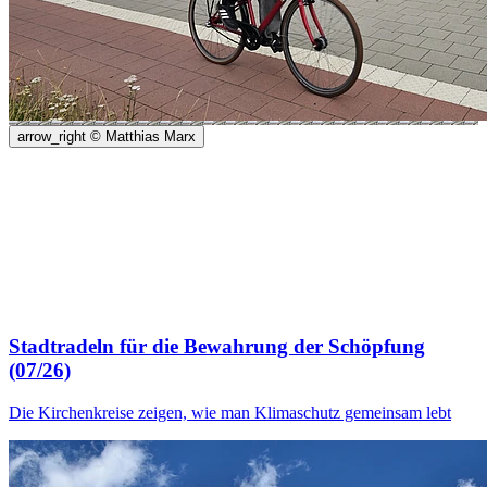
arrow_right
© Matthias Marx
Stadtradeln für die Bewahrung der Schöpfung
(07/26)
Die Kirchenkreise zeigen, wie man Klimaschutz gemeinsam lebt