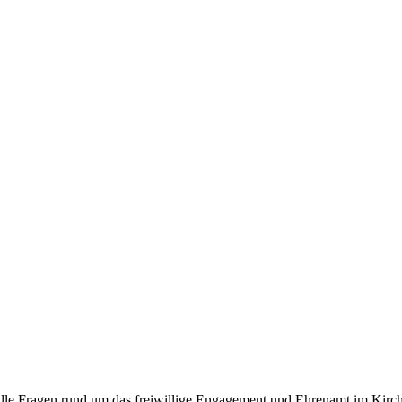
ür alle Fragen rund um das freiwillige Engagement und Ehrenamt im K