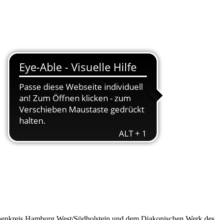
irchenkreis Hamburg West/Südholstein und dem Diakonischen Werk des