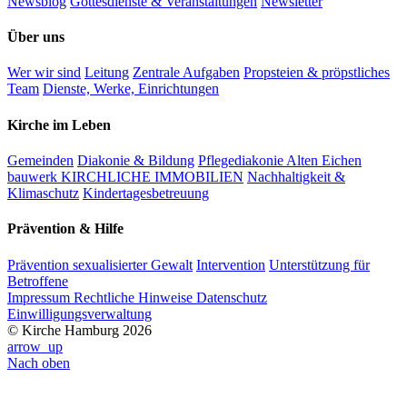
Newsblog
Gottesdienste & Veranstaltungen
Newsletter
Über uns
Wer wir sind
Leitung
Zentrale Aufgaben
Propsteien & pröpstliches
Team
Dienste, Werke, Einrichtungen
Kirche im Leben
Gemeinden
Diakonie & Bildung
Pflegediakonie Alten Eichen
bauwerk KIRCHLICHE IMMOBILIEN
Nachhaltigkeit &
Klimaschutz
Kindertagesbetreuung
Prävention & Hilfe
Prävention sexualisierter Gewalt
Intervention
Unterstützung für
Betroffene
Impressum
Rechtliche Hinweise
Datenschutz
Einwilligungsverwaltung
© Kirche Hamburg 2026
arrow_up
Nach oben